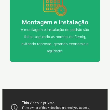
Montagem e Instalação
A montagem e instalação do padrão são
feitas seguindo as normas da Cemig,
evitando reprovas, gerando economia e
agilidade.